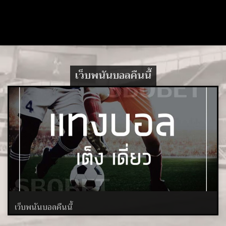
เว็บพนันบอลคืนนี้
เว็บพนันบอลคืนนี้