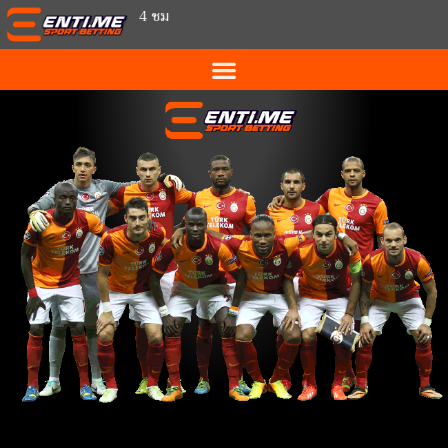
ชมการถ่ายทอดสดตลอด 24 ชม