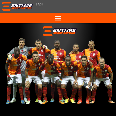
มการถ่ายทอดสดตลอด 24 ชม