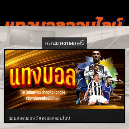
สอนแทงบอลฟรี
สอนแทงบอลฟรี แทงบอลออนไลน์