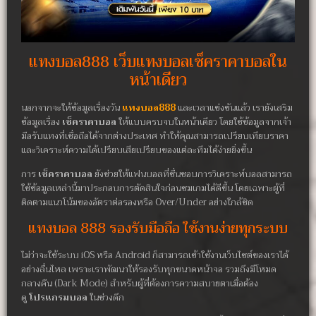
แทงบอล888 เว็บแทงบอลเช็คราคาบอลใน
หน้าเดียว
นอกจากจะให้ข้อมูลเรื่องวัน
แทงบอล888
และเวลาแข่งขันแล้ว เรายังเสริม
ข้อมูลเรื่อง
เช็คราคาบอล
ให้แบบครบจบในหน้าเดียว โดยใช้ข้อมูลจากเจ้า
มือรับแทงที่เชื่อถือได้จากต่างประเทศ ทำให้คุณสามารถเปรียบเทียบราคา
และวิเคราะห์ความได้เปรียบเสียเปรียบของแต่ละทีมได้ง่ายยิ่งขึ้น
การ
เช็คราคาบอล
ยังช่วยให้แฟนบอลที่ชื่นชอบการวิเคราะห์บอลสามารถ
ใช้ข้อมูลเหล่านี้มาประกอบการตัดสินใจก่อนชมเกมได้ดีขึ้น โดยเฉพาะผู้ที่
ติดตามแนวโน้มของอัตราต่อรองหรือ Over/Under อย่างใกล้ชิด
แทงบอล 888 รองรับมือถือ ใช้งานง่ายทุกระบบ
ไม่ว่าจะใช้ระบบ iOS หรือ Android ก็สามารถเข้าใช้งานเว็บไซต์ของเราได้
อย่างลื่นไหล เพราะเราพัฒนาให้รองรับทุกขนาดหน้าจอ รวมถึงมีโหมด
กลางคืน (Dark Mode) สำหรับผู้ที่ต้องการความสบายตาเมื่อต้อง
ดู
โปรแกรมบอล
ในช่วงดึก