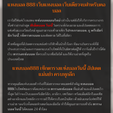
แทงบอล 888 เว็บแทงบอล เว็บเดียวจบสำหรับคอ
บอล
เราไม่ใช่แค่เว็บแสดง
แข่งบอลออนไลน์
เท่านั้น แต่ยังให้บริการครบวงจร
ทั้งข่าวสารล่าสุด
ทีเด็ดบอล วันนี้
วิเคราะห์ก่อนเกม และอัปเดตผลการ
แข่งขันแบบเรียลไทม์ คุณสามารถเข้ามาเช็ก
โปรแกรมบอล
, ดู
พรีเมียร์
ลีกวันนี้
,
เช็คราคาบอล
และติดตาม ได้ในที่เดียว
ด้วยข้อมูลที่อัปเดตจากแหล่งข่าวกีฬาชั้นนำทั่วโลก ทีมงานวิเคราะห์ที่มี
ประสบการณ์ และการออกแบบเว็บไซต์ที่เป็นมิตรต่อผู้ใช้ เราจึงมั่นใจว่านี่คือ
เว็บ
ตารางแข่งบอล
ที่ครบถ้วน เชื่อถือได้ และใช้งานง่ายที่สุดใน
ประเทศไทย
แทงบอล888 เช็กตารางแข่งบอลวันนี้ อัปเดต
แม่นยำ ครบทุกลีก
หากคุณคือแฟนบอลตัวจริงที่ไม่อยากพลาดแมตช์สำคัญ
แทงบอล
888
เว็บไซต์ของเราคือแหล่งรวม
ตารางแข่งบอล
ที่แม่นยำและอัปเดตเร็ว
ที่สุด ไม่ว่าจะเป็นบอลพรีเมียร์ลีก, ลาลีกา, เซเรียอา หรือแม้แต่ลีกในเอเชีย
อย่างเจลีกและไทยลีก เรารวมไว้ให้ครบในหน้าเดียว ด้วยอินเทอร์เฟซที่ใช้
งานง่าย รองรับทั้งคอมพิวเตอร์และมือถือ ทำให้คุณสามารถเข้าถึง
ตาราง
บอลวันนี้
ได้ตลอด 24 ชั่วโมง