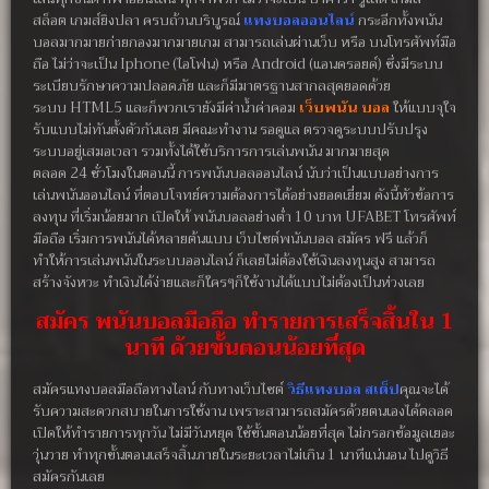
ส
ล็อต
เกมส์
ยิง
ปลา
ครบถ้วนบริบูรณ์
แทงบอลออนไลน์
กระ
อีกทั้ง
พนัน
บอล
มากมายก่ายกอง
มากมาย
เกม
สามารถ
เล่น
ผ่าน
เว็บ
หรือ
บน
โทรศัพท์มือ
ถือ
ไม่ว่า
จะ
เป็น
Iphone (
ไอโฟน
)
หรือ
Android (
แอน
ด
รอย
ด์)
ซึ่ง
มีระบบ
ระเบียบ
รักษา
ความปลอดภัย
และก็
มี
มาตรฐานสากล
สุดยอด
ด้วย
ระบบ
HTML5
และก็
พวกเรา
ยัง
มีค่า
น้ำ
ค่า
คอม
เว็บพนัน บอล
ให้
แบบ
จุใจ
รับ
แบบ
ไม่ทัน
ตั้งตัว
กัน
เลย
มี
คณะทำงาน
รอ
ดูแล
ตรวจดู
ระบบ
ปรับปรุง
ระบบ
อยู่เสมอ
เวลา
รวมทั้ง
ได้
ใช้
บริการ
การ
เล่น
พนัน
มากมาย
สุด
ตลอด
24
ชั่วโมง
ในตอนนี้
การ
พนันบอล
ออนไลน์
นับว่าเป็น
แบบอย่าง
การ
เล่น
พนัน
ออนไลน์
ที่
ตอบโจทย์ความต้องการ
ได้
อย่างยอดเยี่ยม
ดังนี้
หัวข้อการ
ลงทุน
ที่
เริ่ม
น้อยมาก
เปิด
ให้
พนันบอล
อย่างต่ำ
10
บาท
UFABET
โทรศัพท์
มือถือ
เริ่ม
การพนัน
ได้
หลาย
ต้นแบบ
เว็บไซต์
พนันบอล
สมัคร
ฟรี
แล้วก็
ทำให้
การ
เล่น
พนัน
ใน
ระบบ
ออนไลน์
ก็เลย
ไม่ต้องใช้
เงินลงทุน
สูง
สามารถ
สร้าง
จังหวะ
ทำเงิน
ได้
ง่าย
และก็
ใครๆ
ก็
ใช้งาน
ได้
แบบ
ไม่ต้องเป็นห่วง
เลย
สมัคร พนันบอลมือถือ ทำรายการเสร็จสิ้นใน 1
นาที ด้วยขั้นตอนน้อยที่สุด
สมัครแทงบอลมือถือทางไลน์ กับทางเว็บไซต์
วิธีแทงบอล สเต็ป
คุณจะได้
รับความสะดวกสบายในการใช้งาน เพราะสามารถสมัครด้วยตนเองได้ตลอด
เปิดให้ทำรายการทุกวัน ไม่มีวันหยุด ใช้ขั้นตอนน้อยที่สุด ไม่กรอกข้อมูลเยอะ
วุ่นวาย ทำทุกขั้นตอนเสร็จสิ้นภายในระยะเวลาไม่เกิน 1 นาทีแน่นอน ไปดูวิธี
สมัครกันเลย