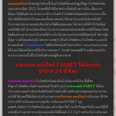
บอลออนไลน์
ด้วยเหตุว่า
ตรงนี้
เป็น
เว็บไซต์
ที่
คนเล่น
สูงที่สุด
เว็บไซต์
พนัน
บอล
อย่างน้อย
2022
ก็เลย
เชื่อใจได้
หาย
ห่วง
ทั้งยัง
ด้านการเงิน
เนื่องจาก
มั่นคง
ไม่มีอันตราย
พวกเรา
กล้า
การัน
ตรี
เว็บไซต์
พนัน
ออนไลน์
พวกเรา
นั้น
จัดว่า
ดีเยี่ยม
ๆ
สำหรับ
คอ
บอล
ทั้งหลายแหล่
ที่สามารถจะช่วย
นัก
พนัน
ได้
จำนวนมาก
แทงบอล
ออนไลน์
ฝาก
ไม่ต้อง
เยอะแยะ
ก็
สามารถ
ได้กำไร
ไม่น้อย
เลยทีเดียว
ได้
นัก
พนัน
คนใหม่
ก็
สามารถ
ทดลอง
เล่น
เกมส์
ต่างๆ
ได้
ทั้งผอง
โดย
ไม่ต้อง
ฝาก
มาก
และก็
ถ้าเกิด
ได้
รางวัล
ก็
สามารถ
เบิกเงิน
ได้
โดยทันที
จัดว่า
คุ้ม
ที่สุด
รวมทั้ง
แถม
เล่น
ก็
ง่าย
เพราะเหตุว่า
เป็น
เว็บไซต์
ตรง
เว็บไซต์
แทงบอล
ไม่
ผ่าน
เอเย่นต์
เว็บพนันบอล
ไม่ต้อง
โยก
เงิน
ไปๆมาๆ
ฝาก
–
ถอน
ผ่าน
ระบบ
ออ
โต้
และก็
มี
แอด
ไม่
น
รอ
ให้บริการ
ตลอด
1 วัน
อย่า
รอคอย
ช้า
รีบ
สมัครเล่น
กับ
พวกเรา
เลย
วันนี้
มี
โปรโมชั่น
ดี
ๆ
รออยู่
อีกมากมาย
แทงบอล ออนไลน์
UFABET ได้เงินจริง
บริการ 24 ชั่วโมง
แทงบอล ออนไลน์
เว็บไซต์
พนัน
ออนไลน์
เล่น
เกม
ได้เงิน
ที่
เยี่ยม
ที่สุด
เว็บไซต์
ตรง
ไม่
ผ่าน
เอเย่นต์
ใหม่
ปัจจุบัน
แทงบอลUFABET
ได้เงิน
จริง
เหมาะสมกับ
นัก
พนัน
มือใหม่
เป็นอย่างยิ่ง
ไม่ต้อง
ฝาก
เยอะแยะ
ก็
สามารถ
เล่น
ได้
มี
เกมส์
ให้
เลือก
เล่น
จำนวนมาก
พนันบอล ออนไลน์
พนันบอล
ที่
เปิด
บริการ
ให้
พนันบอล
ครบ
ทุก
ลีก
พนันบอล
UFABET
ทุก
แมตช์
ufabet
เว็บไซต์
พนันบอล
อย่างน้อย
ไม่ว่า
จะ
ลีก
ใหญ่
หรือ
ลีก
รอง
ก็
มี
ให้
พนัน
ซึ่ง
ท่าน
สามารถ
พนัน
บอล
สเต็ป
ได้
ตั้งแต่
2-12
คู่
ร่วมกัน
เริ่ม
พนันบอล