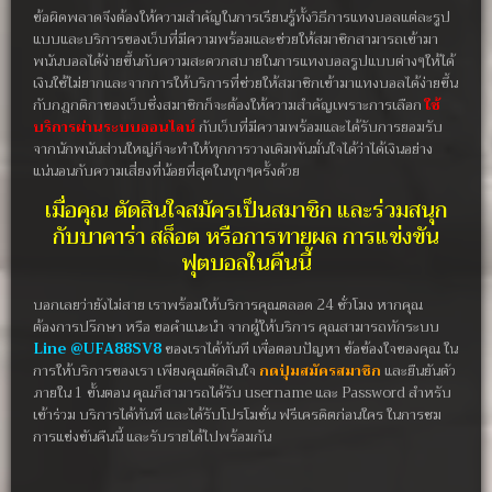
ข้อผิดพลาดจึงต้องให้ความสำคัญในการเรียนรู้ทั้งวิธีการแทงบอลแต่ละรูป
แบบและบริการของเว็บที่มีความพร้อมและช่วยให้สมาชิกสามารถเข้ามา
พนันบอลได้ง่ายขึ้นกับความสะดวกสบายในการแทงบอลรูปแบบต่างๆให้ได้
เงินใช้ไม่ยากและจากการให้บริการที่ช่วยให้สมาชิกเข้ามาแทงบอลได้ง่ายขึ้น
กับกฎกติกาของเว็บซึ่งสมาชิกก็จะต้องให้ความสำคัญเพราะการเลือก
ใช้
บริการผ่านระบบออนไลน์
กับเว็บที่มีความพร้อมและได้รับการยอมรับ
จากนักพนันส่วนใหญ่ก็จะทำให้ทุกการวางเดิมพันมั่นใจได้ว่าได้เงินอย่าง
แน่นอนกับความเสี่ยงที่น้อยที่สุดในทุกๆครั้งด้วย
เมื่อคุณ ตัดสินใจสมัครเป็นสมาชิก และร่วมสนุก
กับบาคาร่า สล็อต หรือการทายผล การแข่งขัน
ฟุตบอลในคืนนี้
บอกเลยว่ายังไม่สาย เราพร้อมให้บริการคุณตลอด 24 ชั่วโมง หากคุณ
ต้องการปรึกษา หรือ ขอคำแนะนำ จากผู้ให้บริการ คุณสามารถทักระบบ
Line @UFA88SV8
ของเราได้ทันที เพื่อตอบปัญหา ข้อข้องใจของคุณ ใน
การให้บริการของเรา เพียงคุณตัดสินใจ
กดปุ่มสมัครสมาชิก
และยืนยันตัว
ภายใน 1 ขั้นตอน คุณก็สามารถได้รับ username และ Password สำหรับ
เข้าร่วม บริการได้ทันที และได้รับโปรโมชั่น ฟรีเครดิตก่อนใคร ในการชม
การแข่งขันคืนนี้ และรับรายได้ไปพร้อมกัน