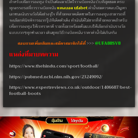
สำหรับเพื่อการลงทุน จำเป็นต้องมาเปิดใจวางบิลพนัน เว็บที่สุดยอด ครบ
ทุกอรรถรสที่การวางบิลพนัน
แทงบอล ufabet
ค่าน้ำสมควรตอบปัญหา
เอาชนะเงินรางวัลได้อย่างจุใจ ที่ห้ามพลาดเด็ดขาดในการลงทุน สามารถที่
จะเลือกพินิจพิจารณากรุ๊ปทีเด็ดตัวเต็ง ทำเงินได้ไม่ยากที่ห้ามพลาดสำหรับ
เพื่อการลงทุน ให้เรทราคาดี รวมทั้งมาพร้อมต้นแบบให้เลือกล่าเงินรางวัล
แบบบวกๆทุกช่วงเวลา เดินยุทธวิธีวางบิลพนัน ราคาค่าน้ำไม่เกินจริง
สอบถามเพิ่มเติมและสมัครสมาชิกได้ที่
>>>
@UFA88SV8
แหล่งที่มาบทความ
https://www.thehindu.com/sport/football/
https://pubmed.ncbi.nlm.nih.gov/23249092/
https://www.expertreviews.co.uk/outdoor/1406687/best-
football-boots