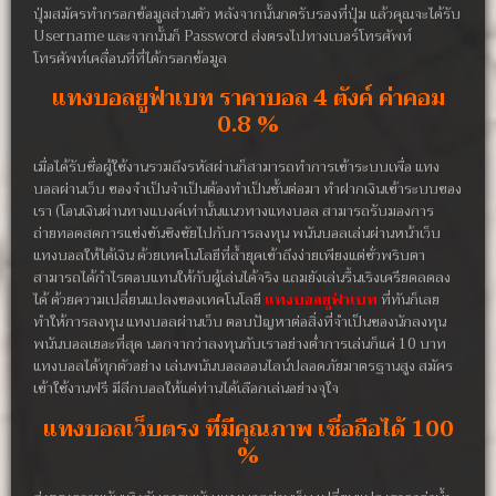
ปุ่มสมัครทำกรอกข้อมูลส่วนตัว หลังจากนั้นกดรับรองที่ปุ่ม แล้วคุณจะได้รับ
Username และจากนั้นก็ Password ส่งตรงไปทางเบอร์โทรศัพท์
โทรศัพท์เคลื่อนที่ที่ได้กรอกข้อมูล
แทงบอลยูฟ่าเบท ราคาบอล 4 ตังค์ ค่าคอม
0.8 %
เมื่อได้รับชื่อผู้ใช้งานรวมถึงรหัสผ่านก็สามารถทำการเข้าระบบเพื่อ แทง
บอลผ่านเว็บ ของจำเป็นจำเป็นต้องทำเป็นชั้นต่อมา ทำฝากเงินเข้าระบบของ
เรา (โอนเงินผ่านทางแบงค์เท่านั้นแนวทางแทงบอล สามารถรับมองการ
ถ่ายทอดสดการแข่งขันชิงชัยไปกับการลงทุน พนันบอลเล่นผ่านหน้าเว็บ
แทงบอลให้ได้เงิน ด้วยเทคโนโลยีที่ล้ำยุคเข้าถึงง่ายเพียงแต่ชั่วพริบตา
สามารถได้กำไรตอบแทนให้กับผู้เล่นได้จริง แถมยังเล่นรื้นเริงเครียดลดลง
ได้ ด้วยความเปลี่ยนแปลงของเทคโนโลยี
แทงบอลยูฟ่าเบท
ที่ทันก็เลย
ทำให้การลงทุน แทงบอลผ่านเว็บ ตอบปัญหาต่อสิ่งที่จำเป็นของนักลงทุน
พนันบอลเยอะที่สุด นอกจากว่าลงทุนกับเราอย่างต่ำการเล่นก็แค่ 10 บาท
แทงบอลได้ทุกตัวอย่าง เล่นพนันบอลออนไลน์ปลอดภัยมาตรฐานสูง สมัคร
เข้าใช้งานฟรี มีลีกบอลให้แด่ท่านได้เลือกเล่นอย่างจุใจ
แทงบอลเว็บตรง ที่มีคุณภาพ เชื่อถือได้ 100
%