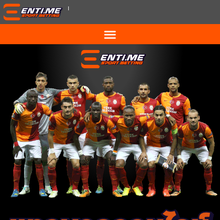
ศูนย์ร