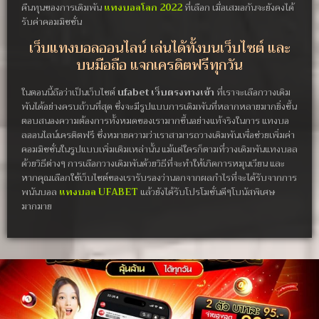
คืนทุนของการเดิมพัน
แทงบอลโลก 2022
ที่เลือก เมื่อเสมอกันจะยังคงได้
รับค่าคอมมิชชั่น
เว็บแทงบอลออนไลน์ เล่นได้ทั้งบนเว็บไซต์ และ
บนมือถือ แจกเครดิตฟรีทุกวัน
ในตอนนี้ถือว่าเป็นเว็บไซต์
ufabet เว็บตรงทางเข้า
ที่เราจะเลือกวางเดิม
พันได้อย่างครบถ้วนที่สุด ซึ่งจะมีรูปแบบการเดิมพันที่หลากหลายมากยิ่งขึ้น
ตอบสนองความต้องการทั้งหมดของเรามากขึ้นอย่างแท้จริงในการ แทงบอ
ลออนไลน์เครติตฟรี ซึ่งหมายความว่าเราสามารถวางเดิมพันเพื่อช่วยเพิ่มค่า
คอมมิชชั่นในรูปแบบเพิ่มเติมเหล่านั้น แม้แต่ใครก็ตามที่วางเดิมพันแทงบอล
ด้วยวิธีต่างๆ การเลือกวางเดิมพันด้วยวิธีที่จะทำให้เกิดการหมุนเวียน และ
หากคุณเลือกใช้เว็บไซต์ของเรารับรองว่านอกจากผลกำไรที่จะได้รับจากการ
พนันบอล
แทงบอล UFABET
แล้วยังได้รับโปรโมชั่นดีๆโบนัสพิเศษ
มากมาย