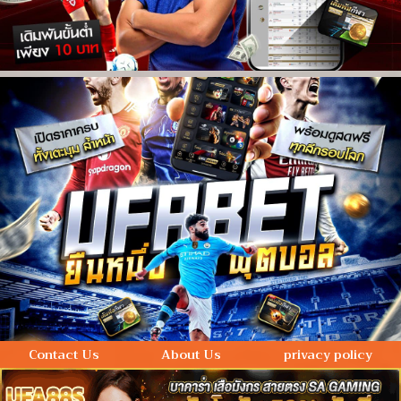
Contact Us
About Us
privacy policy