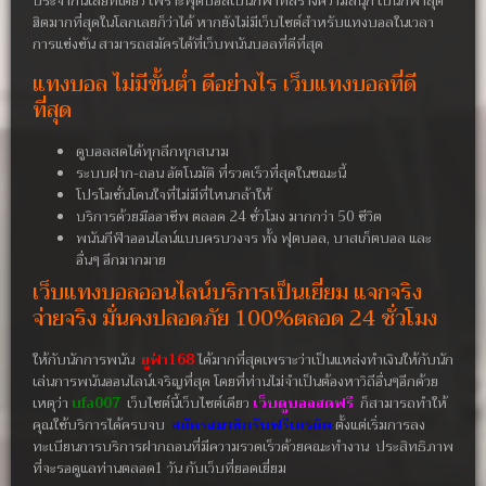
ประจำกันเลยทีเดียว เพราะฟุตบอลเป็นกีฬาที่สร้างความสนุก เป็นกีฬาสุด
ฮิตมากที่สุดในโลกเลยก็ว่าได้ หากยังไม่มีเว็บไซต์สำหรับแทงบอลในเวลา
การแข่งขัน สามารถสมัครได้ที่เว็บพนันบอลที่ดีที่สุด
แทงบอล ไม่มีขั้นต่ำ ดีอย่างไร เว็บแทงบอลที่ดี
ที่สุด
ดูบอลสดได้ทุกลีกทุกสนาม
ระบบฝาก-ถอน อัตโนมัติ ที่รวดเร็วที่สุดในขณะนี้
โปรโมชั่นโดนใจที่ไม่มีที่ไหนกล้าให้
บริการด้วยมืออาชีพ ตลอด 24 ชั่วโมง มากกว่า 50 ชีวิต
พนันกีฬาออนไลน์แบบครบวงจร ทั้ง ฟุตบอล, บาสเก็ตบอล และ
อื่นๆ อีกมากมาย
เว็บแทงบอลออนไลน์บริการเป็นเยี่ยม แจกจริง
จ่ายจริง มั่นคงปลอดภัย 100%ตลอด 24 ชั่วโมง
ให้กับนักการพนัน
ยูฟ่า168
ได้มากที่สุดเพราะว่าเป็นแหล่งทำเงินให้กับนัก
เล่นการพนันออนไลน์เจริญที่สุด โดยที่ท่านไม่จำเป็นต้องหาวิถีอื่นๆอีกด้วย
เหตุว่า
ufa007
เว็บไซต์นี้เว็บไซต์เดียว
เว็บดูบอลสดฟรี
ก็สามารถทำให้
คุณใช้บริการได้ครบจบ
สมัครสมาชิกรับฟรีเครดิต
ตั้งแต่เริ่มการลง
ทะเบียนการบริการฝากถอนที่มีความรวดเร็วด้วยคณะทำงาน ประสิทธิภาพ
ที่จะรอดูแลท่านตลอด1 วัน กับเว็บที่ยอดเยี่ยม