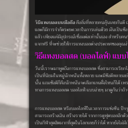
วิธีแทงบอลบนมือถือ
คือสิ่งที่หลายคนคุ้นเคยกันด
และก็มีการจำกัดระยะเวลาในการเล่นด้วย มันเป็นข้อ
แล้ว เพียงแค่มีอุปกรณ์เชื่อมต่อเท่านั้นเอง สำหรับค
แจกฟรี ที่จะช่วยให้การแทงบอลต่างประเทศของคุณง่ายมา
วิธีแทงบอลสด (บอลไลฟ์) แบบไห
วันนี้เราจะมาพูดถึงการแทงบอลสด ซึ่งสามารถเรียก
เป็นที่นิยมในหมู่นักพนันทั้งหลาย และมีข้อดีหลายอ
นั้น แถมข้อดีก็คือนักพนันจะเลือกแทงฝั่งไหนก็ได้ เ
ทางการแทงบอลสด บอลไลฟ์ แบบง่ายๆ มาดูกันว่าถ้าจะแ
การแทงบอลสด หรือบอลไลฟ์ในเวลาการแข่งขัน ปัจจุบ
สามารถสร้างเงิน สร้างรายได้ จากการดูฟุตบอลอีกด
เป็นกีฬาสุดฮิตมากที่สุดในโลกเลยก็ว่าได้ หากยังไม่ม