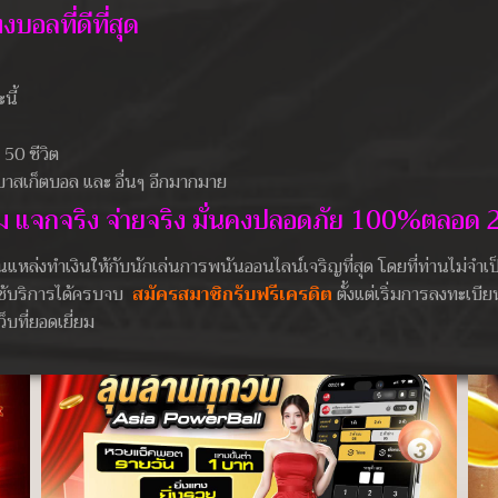
งบอลที่ดีที่สุด
นี้
50 ชีวิต
าสเก็ตบอล และ อื่นๆ อีกมากมาย
ยม แจกจริง จ่ายจริง มั่นคงปลอดภัย 100%ตลอด 2
็นแหล่งทำเงินให้กับนักเล่นการพนันออนไลน์เจริญที่สุด โดยที่ท่านไม่จำเป็น
ช้บริการได้ครบจบ
สมัครสมาชิกรับฟรีเครดิต
ตั้งแต่เริ่มการลงทะเบ
บที่ยอดเยี่ยม