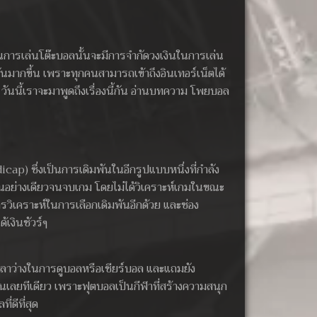
่งในการเล่นโต๊ะบอลนั้นจะมีการจำกัดวงเงินในการเล่น
นมากขึ้น เพราะทุกคนสามารถเข้าถึงอินเทอร์เน็ตได้
ก วันนี้เราจะมาพูดถึงเรื่องนี้กัน อ่านบทความ โพยบอล
p) ซึ่งเป็นการเดิมพันในอีกรูปแบบหนึ่งที่กำลัง
ลุ้นอย่างเดียวจนจบเกม โดยไม่ได้วิเคราะห์เกมในขณะ
ารวิเคราะห์ในการเลือกเดิมพันอีกด้วย และช่อง
้เงินชัวร์ๆ
วลาว่างในการดูบอลหรือเชียร์บอล และแถมยัง
เลยทีเดียว เพราะฟุตบอลเป็นกีฬาที่สร้างความสนุก
่ดีที่สุด