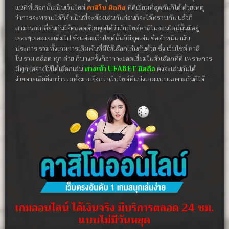
แน่
ที่
ที่
เลือก
นั้น
เป็น
เว็บไซต์
คาสิโน มือถือ
ที่
ดีเยี่ยมที่สุด
กัน
ก็ได้
ด้วยเหตุ
ว่า
การ
จะ
ทราบ
ได้
ก็
จำเป็นที่จะต้อง
เล่น
กัน
ก่อน
ก็
จะ
ได้ทราบ
กัน
แล้วก็
สามารถ
เปลี่ยนกัน
ได้
ตลอด
ด้วย
พูดได้ว่า
เว็บไซต์
คาสิโน
ออนไลน์
นั้น
มี
อยู่
เยอะๆ
เยอะแยะ
เต็ม
ไป
ซึ่ง
แต่ละ
เว็บไซต์
นั้น
ก็
มี
จุดเด่น
ข้อตำหนิ
นานับ
ประการ
รวมทั้ง
เกม
การเดิมพัน
ที่
มี
ให้
เลือก
เล่น
กัน
ด้วย
ซึ่ง
เว็บไซต์
คาสิ
โน
รวม
ส
ล็อต
ทุก
ค่าย
ก็
บางครั้งก็อาจจะ
ยอดเยี่ยม
ใน
ตัวเลือก
ที่
ดี
เพราะ
การ
มี
ทุกๆอย่าง
ให้
ได้
เลือก
เล่น
ทางเข้า UFABET มือถือ
คงจะ
เล่น
กันได้
ง่ายดายเสียยิ่งกว่า
รวมทั้ง
มากยิ่งกว่า
เว็บไซต์
ที่
แบ่ง
เกม
แบบ
เฉพาะ
กัน
ก็ได้
เกมออนไลน์ ได้เงินจริง
มีบริการตลอด 24 ชม.
แบบไม่มีวันหยุด